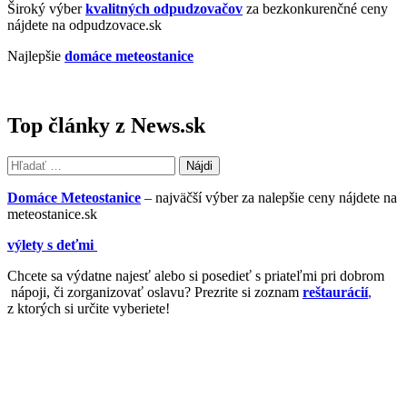
Široký výber
kvalitných odpudzovačov
za bezkonkurenčné ceny
nájdete na odpudzovace.sk
Najlepšie
domáce meteostanice
Top články z News.sk
Hľadať:
Domáce Meteostanice
– najväčší výber za nalepšie ceny nájdete na
meteostanice.sk
výlety s deťmi
Chcete sa výdatne najesť alebo si posedieť s priateľmi pri dobrom
nápoji, či zorganizovať oslavu? Prezrite si zoznam
reštaurácií
,
z ktorých si určite vyberiete!