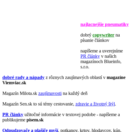
najlacnejšie pneumatiky
dobrý
copywriter
na
písanie článkov
napíšeme a uverejníme
PR články
v našich
magazínoch Blueinfo,
s.r.o.
dobré rady a nápady
z rôznych zaujímavých oblastí v
magazíne
Viemviac.sk
Magazín Milota.sk
zaujímavosti
na každý deň
Magazín Sen.sk to sú témy cestovanie,
zdravie a životný štýl
.
PR články
užitočné informácie v textovej podobe - napíšeme a
publikujeme
pisem.sk
Odpudzovače a plašiče myší
, potkanov, krtov, hlodavcov, kún,