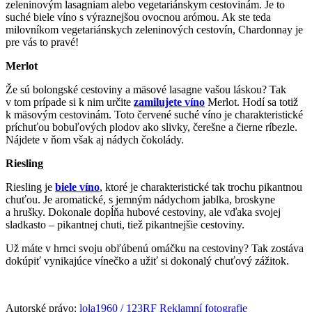
zeleninovým lasagniam alebo vegetariánskym cestovinám. Je to
suché biele víno s výraznejšou ovocnou arómou. Ak ste teda
milovníkom vegetariánskych zeleninových cestovín, Chardonnay je
pre vás to pravé!
Merlot
Že sú bolongské cestoviny a mäsové lasagne vašou láskou? Tak
v tom prípade si k nim určite
zamilujete víno
Merlot. Hodí sa totiž
k mäsovým cestovinám. Toto červené suché víno je charakteristické
príchuťou bobuľových plodov ako slivky, čerešne a čierne ríbezle.
Nájdete v ňom však aj nádych čokolády.
Riesling
Riesling je
biele víno
, ktoré je charakteristické tak trochu pikantnou
chuťou. Je aromatické, s jemným nádychom jablka, broskyne
a hrušky. Dokonale dopĺňa hubové cestoviny, ale vďaka svojej
sladkasto – pikantnej chuti, tiež pikantnejšie cestoviny.
Už máte v hrnci svoju obľúbenú omáčku na cestoviny? Tak zostáva
dokúpiť vynikajúce vínečko a užiť si dokonalý chuťový zážitok.
Autorské právo:
lola1960 / 123RF Reklamní fotografie