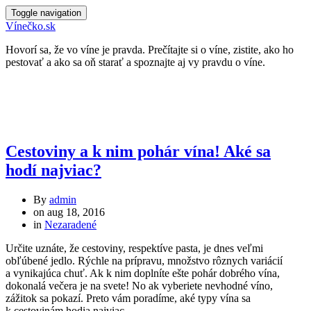
Toggle navigation
Vínečko.sk
Hovorí sa, že vo víne je pravda. Prečítajte si o víne, zistite, ako ho
pestovať a ako sa oň starať a spoznajte aj vy pravdu o víne.
Cestoviny a k nim pohár vína! Aké sa
hodí najviac?
By
admin
on
aug 18, 2016
in
Nezaradené
Určite uznáte, že cestoviny, respektíve pasta, je dnes veľmi
obľúbené jedlo. Rýchle na prípravu, množstvo rôznych variácií
a vynikajúca chuť. Ak k nim doplníte ešte pohár dobrého vína,
dokonalá večera je na svete! No ak vyberiete nevhodné víno,
zážitok sa pokazí. Preto vám poradíme, aké typy vína sa
k cestovinám hodia najviac.