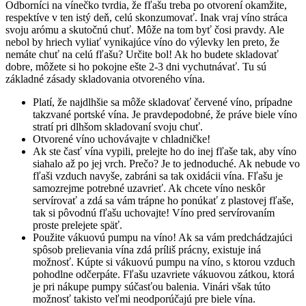
Odborníci na vínečko tvrdia, že fľašu treba po otvorení okamžite,
respektíve v ten istý deň, celú skonzumovať. Inak vraj víno stráca
svoju arómu a skutočnú chuť. Môže na tom byť čosi pravdy. Ale
nebol by hriech vyliať vynikajúce víno do výlevky len preto, že
nemáte chuť na celú fľašu? Určite bol! Ak ho budete skladovať
dobre, môžete si ho pokojne ešte 2-3 dni vychutnávať. Tu sú
základné zásady skladovania otvoreného vína.
Platí, že najdlhšie sa môže skladovať červené víno, prípadne
takzvané portské vína. Je pravdepodobné, že práve biele víno
stratí pri dlhšom skladovaní svoju chuť.
Otvorené víno uchovávajte v chladničke!
Ak ste časť vína vypili, prelejte ho do inej fľaše tak, aby víno
siahalo až po jej vrch. Prečo? Je to jednoduché. Ak nebude vo
fľaši vzduch navyše, zabráni sa tak oxidácii vína. Fľašu je
samozrejme potrebné uzavrieť. Ak chcete víno neskôr
servírovať a zdá sa vám trápne ho ponúkať z plastovej fľaše,
tak si pôvodnú fľašu uchovajte! Víno pred servírovaním
proste prelejete späť.
Použite vákuovú pumpu na víno! Ak sa vám predchádzajúci
spôsob prelievania vína zdá príliš prácny, existuje iná
možnosť. Kúpte si vákuovú pumpu na víno, s ktorou vzduch
pohodlne odčerpáte. Fľašu uzavriete vákuovou zátkou, ktorá
je pri nákupe pumpy súčasťou balenia. Vinári však túto
možnosť takisto veľmi neodporúčajú pre biele vína.