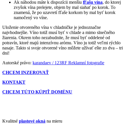
Ak náhodou máte k dispozícii menšiu
fľašu vína
, do ktorej
zvyšok vína prelejete, objem by mal siahať po korok. To
znamená, že po uzavretí fľaše korkom by mal byť korok
namočený vo víne.
Uloženie otvoreného vína v chladničke je jednoznačne
najvhodnejšie. Víno totiž musí byť v chlade a mimo slnečného
žiarenia. Okrem toho nezabudnite, že musí byť oddelené od
potravín, ktoré majú intenzívnu arómu. Víno ju totiž veľmi rýchlo
nasaje. Takto si svoje otvorené víno môžete užívať ešte zo dva – tri
dni!
Autorské právo:
karandaev / 123RF Reklamní fotografie
CHCEM INZEROVAŤ
KONTAKT
CHCEM TÚTO KÚPIŤ DOMÉNU
Kvalitné
plastové okná
na mieru