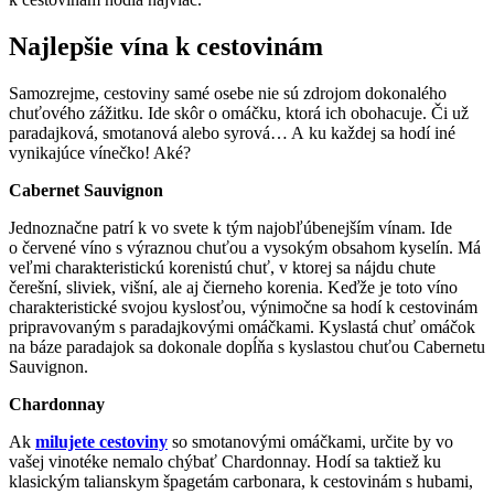
Najlepšie vína k cestovinám
Samozrejme, cestoviny samé osebe nie sú zdrojom dokonalého
chuťového zážitku. Ide skôr o omáčku, ktorá ich obohacuje. Či už
paradajková, smotanová alebo syrová… A ku každej sa hodí iné
vynikajúce vínečko! Aké?
Cabernet Sauvignon
Jednoznačne patrí k vo svete k tým najobľúbenejším vínam. Ide
o červené víno s výraznou chuťou a vysokým obsahom kyselín. Má
veľmi charakteristickú korenistú chuť, v ktorej sa nájdu chute
čerešní, sliviek, višní, ale aj čierneho korenia. Keďže je toto víno
charakteristické svojou kyslosťou, výnimočne sa hodí k cestovinám
pripravovaným s paradajkovými omáčkami. Kyslastá chuť omáčok
na báze paradajok sa dokonale dopĺňa s kyslastou chuťou Cabernetu
Sauvignon.
Chardonnay
Ak
milujete cestoviny
so smotanovými omáčkami, určite by vo
vašej vinotéke nemalo chýbať Chardonnay. Hodí sa taktiež ku
klasickým talianskym špagetám carbonara, k cestovinám s hubami,